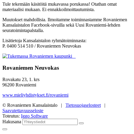
Tule tekemään käsitöitä mukavassa porukassa! Otathan omat
materiaalisi mukaan. Ei ennakkoilmoittautumista.
Muutokset mahdollisia. Ilmoitamme toiminnastamme Rovaniemen
Kansalaistalon Facebook-sivuilla sekä Uusi Rovaniemi-lehden
seuratoimintapalstalla.
Lisätietoja Kansalaistalon ryhmätoiminnasta:
P. 0400 514 510 / Rovaniemen Neuvokas
Rovaniemen Neuvokas
Rovakatu 23, 1. krs
96200 Rovaniemi
www.mieliyhdistykset.fi/rovaniemi
© Rovaniemen Kansalaistalo |
Tietosuojaselosteet
|
Saavutettavuusseloste
Toteutus:
Iggo Software
Hakusana