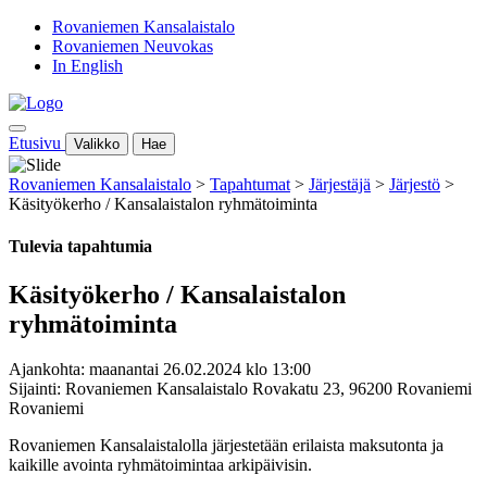
Rovaniemen Kansalaistalo
Rovaniemen Neuvokas
In English
Etusivu
Valikko
Hae
Rovaniemen Kansalaistalo
>
Tapahtumat
>
Järjestäjä
>
Järjestö
>
Käsityökerho / Kansalaistalon ryhmätoiminta
Tulevia tapahtumia
Käsityökerho / Kansalaistalon
ryhmätoiminta
Ajankohta: maanantai 26.02.2024 klo 13:00
Sijainti: Rovaniemen Kansalaistalo Rovakatu 23, 96200 Rovaniemi
Rovaniemi
Rovaniemen Kansalaistalolla järjestetään erilaista maksutonta ja
kaikille avointa ryhmätoimintaa arkipäivisin.