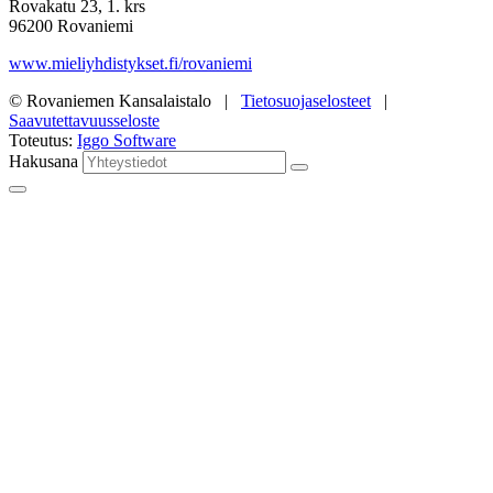
Rovakatu 23, 1. krs
96200 Rovaniemi
www.mieliyhdistykset.fi/rovaniemi
© Rovaniemen Kansalaistalo |
Tietosuojaselosteet
|
Saavutettavuusseloste
Toteutus:
Iggo Software
Hakusana