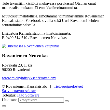
Tule tekemään käsitöitä mukavassa porukassa! Otathan omat
materiaalisi mukaan. Ei ennakkoilmoittautumista.
Muutokset mahdollisia. Ilmoitamme toiminnastamme Rovaniemen
Kansalaistalon Facebook-sivuilla sekä Uusi Rovaniemi-lehden
seuratoimintapalstalla.
Lisätietoja Kansalaistalon ryhmätoiminnasta:
P. 0400 514 510 / Rovaniemen Neuvokas
Rovaniemen Neuvokas
Rovakatu 23, 1. krs
96200 Rovaniemi
www.mieliyhdistykset.fi/rovaniemi
© Rovaniemen Kansalaistalo |
Tietosuojaselosteet
|
Saavutettavuusseloste
Toteutus:
Iggo Software
Hakusana