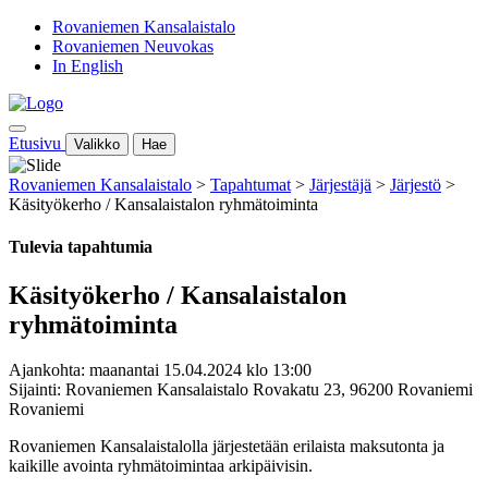
Rovaniemen Kansalaistalo
Rovaniemen Neuvokas
In English
Etusivu
Valikko
Hae
Rovaniemen Kansalaistalo
>
Tapahtumat
>
Järjestäjä
>
Järjestö
>
Käsityökerho / Kansalaistalon ryhmätoiminta
Tulevia tapahtumia
Käsityökerho / Kansalaistalon
ryhmätoiminta
Ajankohta: maanantai 15.04.2024 klo 13:00
Sijainti: Rovaniemen Kansalaistalo Rovakatu 23, 96200 Rovaniemi
Rovaniemi
Rovaniemen Kansalaistalolla järjestetään erilaista maksutonta ja
kaikille avointa ryhmätoimintaa arkipäivisin.