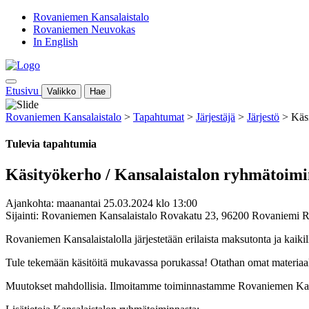
Rovaniemen Kansalaistalo
Rovaniemen Neuvokas
In English
Etusivu
Valikko
Hae
Rovaniemen Kansalaistalo
>
Tapahtumat
>
Järjestäjä
>
Järjestö
>
Käs
Tulevia tapahtumia
Käsityökerho / Kansalaistalon ryhmätoimi
Ajankohta: maanantai 25.03.2024 klo 13:00
Sijainti: Rovaniemen Kansalaistalo Rovakatu 23, 96200 Rovaniemi 
Rovaniemen Kansalaistalolla järjestetään erilaista maksutonta ja kaiki
Tule tekemään käsitöitä mukavassa porukassa! Otathan omat materiaal
Muutokset mahdollisia. Ilmoitamme toiminnastamme Rovaniemen Kansa