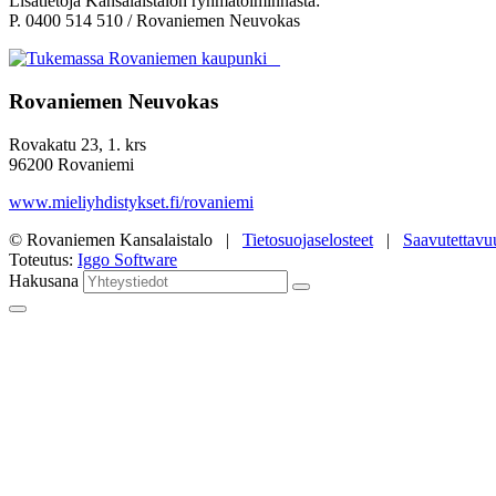
Lisätietoja Kansalaistalon ryhmätoiminnasta:
P. 0400 514 510 / Rovaniemen Neuvokas
Rovaniemen Neuvokas
Rovakatu 23, 1. krs
96200 Rovaniemi
www.mieliyhdistykset.fi/rovaniemi
© Rovaniemen Kansalaistalo |
Tietosuojaselosteet
|
Saavutettavu
Toteutus:
Iggo Software
Hakusana