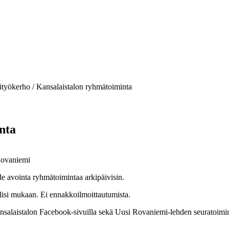
ityökerho / Kansalaistalon ryhmätoiminta
nta
Rovaniemi
lle avointa ryhmätoimintaa arkipäivisin.
isi mukaan. Ei ennakkoilmoittautumista.
laistalon Facebook-sivuilla sekä Uusi Rovaniemi-lehden seuratoimint