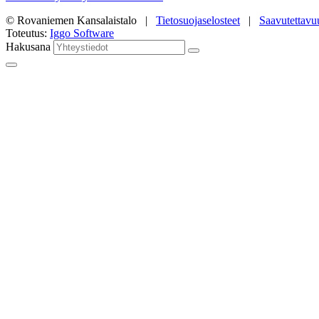
© Rovaniemen Kansalaistalo |
Tietosuojaselosteet
|
Saavutettavu
Toteutus:
Iggo Software
Hakusana