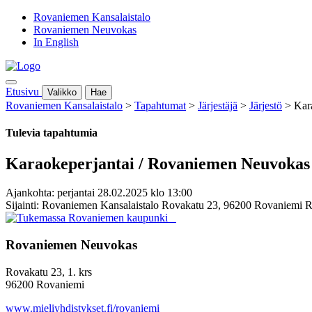
Rovaniemen Kansalaistalo
Rovaniemen Neuvokas
In English
Etusivu
Valikko
Hae
Rovaniemen Kansalaistalo
>
Tapahtumat
>
Järjestäjä
>
Järjestö
>
Kar
Tulevia tapahtumia
Karaokeperjantai / Rovaniemen Neuvokas
Ajankohta: perjantai 28.02.2025 klo 13:00
Sijainti: Rovaniemen Kansalaistalo Rovakatu 23, 96200 Rovaniemi 
Rovaniemen Neuvokas
Rovakatu 23, 1. krs
96200 Rovaniemi
www.mieliyhdistykset.fi/rovaniemi