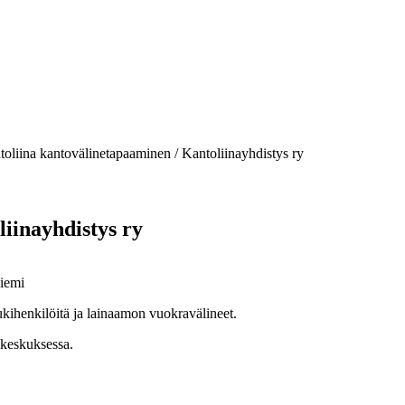
oliina kantovälinetapaaminen / Kantoliinayhdistys ry
iinayhdistys ry
niemi
tukihenkilöitä ja lainaamon vuokravälineet.
akeskuksessa.