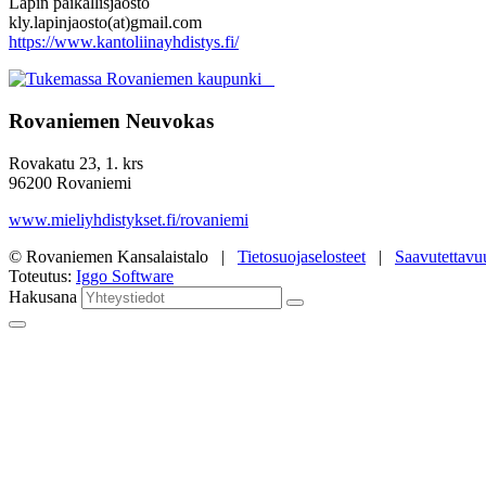
Lapin paikallisjaosto
kly.lapinjaosto(at)gmail.com
https://www.kantoliinayhdistys.fi/
Rovaniemen Neuvokas
Rovakatu 23, 1. krs
96200 Rovaniemi
www.mieliyhdistykset.fi/rovaniemi
© Rovaniemen Kansalaistalo |
Tietosuojaselosteet
|
Saavutettavu
Toteutus:
Iggo Software
Hakusana