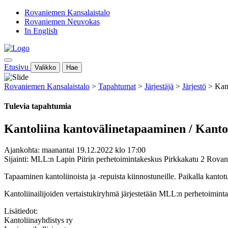
Rovaniemen Kansalaistalo
Rovaniemen Neuvokas
In English
Etusivu
Valikko
Hae
Rovaniemen Kansalaistalo
>
Tapahtumat
>
Järjestäjä
>
Järjestö
>
Kant
Tulevia tapahtumia
Kantoliina kantovälinetapaaminen / Kantol
Ajankohta: maanantai 19.12.2022 klo 17:00
Sijainti: MLL:n Lapin Piirin perhetoimintakeskus Pirkkakatu 2 Rova
Tapaaminen kantoliinoista ja -repuista kiinnostuneille. Paikalla kanto
Kantoliinailijoiden vertaistukiryhmä järjestetään MLL:n perhetoimint
Lisätiedot:
Kantoliinayhdistys ry