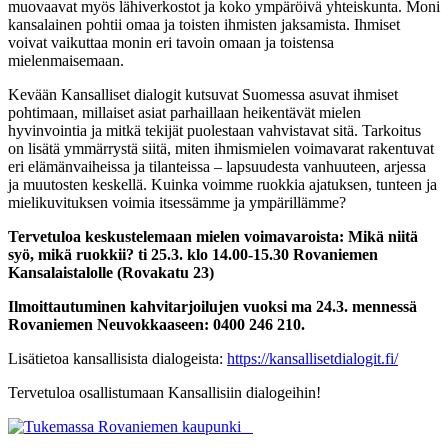
muovaavat myös lähiverkostot ja koko ympäröivä yhteiskunta. Moni
kansalainen pohtii omaa ja toisten ihmisten jaksamista. Ihmiset
voivat vaikuttaa monin eri tavoin omaan ja toistensa
mielenmaisemaan.
Kevään Kansalliset dialogit kutsuvat Suomessa asuvat ihmiset
pohtimaan, millaiset asiat parhaillaan heikentävät mielen
hyvinvointia ja mitkä tekijät puolestaan vahvistavat sitä. Tarkoitus
on lisätä ymmärrystä siitä, miten ihmismielen voimavarat rakentuvat
eri elämänvaiheissa ja tilanteissa – lapsuudesta vanhuuteen, arjessa
ja muutosten keskellä. Kuinka voimme ruokkia ajatuksen, tunteen ja
mielikuvituksen voimia itsessämme ja ympärillämme?
Tervetuloa keskustelemaan mielen voimavaroista: Mikä niitä
syö, mikä ruokkii? ti 25.3. klo 14.00-15.30 Rovaniemen
Kansalaistalolle (Rovakatu 23)
Ilmoittautuminen kahvitarjoilujen vuoksi ma 24.3. mennessä
Rovaniemen Neuvokkaaseen: 0400 246 210.
Lisätietoa kansallisista dialogeista:
https://kansallisetdialogit.fi/
Tervetuloa osallistumaan Kansallisiin dialogeihin!