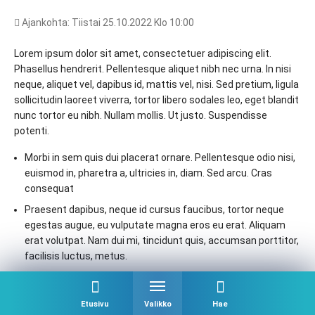
Ajankohta: Tiistai 25.10.2022 Klo 10:00
Lorem ipsum dolor sit amet, consectetuer adipiscing elit.
Phasellus hendrerit. Pellentesque aliquet nibh nec urna. In nisi
neque, aliquet vel, dapibus id, mattis vel, nisi. Sed pretium, ligula
sollicitudin laoreet viverra, tortor libero sodales leo, eget blandit
nunc tortor eu nibh. Nullam mollis. Ut justo. Suspendisse
potenti.
Morbi in sem quis dui placerat ornare. Pellentesque odio nisi,
euismod in, pharetra a, ultricies in, diam. Sed arcu. Cras
consequat
Praesent dapibus, neque id cursus faucibus, tortor neque
egestas augue, eu vulputate magna eros eu erat. Aliquam
erat volutpat. Nam dui mi, tincidunt quis, accumsan porttitor,
facilisis luctus, metus.
Phasellus ultrices nulla quis nibh. Quisque a lectus. Donec
consectetuer ligula vulputate sem tristique cursus. Nam
Etusivu
Valikko
Hae
nulla quam, gravida non, commodo a, sodales sit amet, nisi.