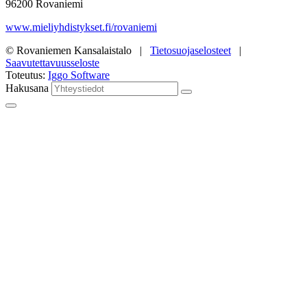
96200 Rovaniemi
www.mieliyhdistykset.fi/rovaniemi
© Rovaniemen Kansalaistalo |
Tietosuojaselosteet
|
Saavutettavuusseloste
Toteutus:
Iggo Software
Hakusana