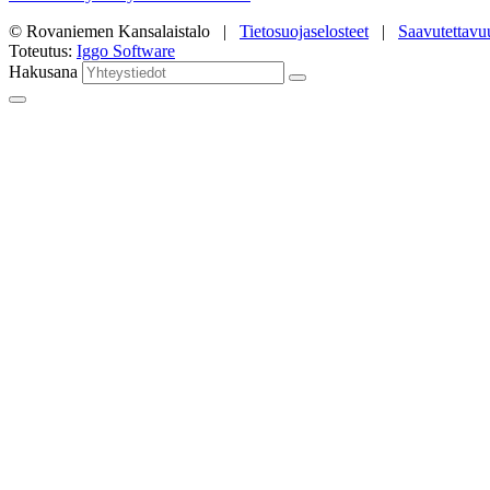
© Rovaniemen Kansalaistalo |
Tietosuojaselosteet
|
Saavutettavu
Toteutus:
Iggo Software
Hakusana