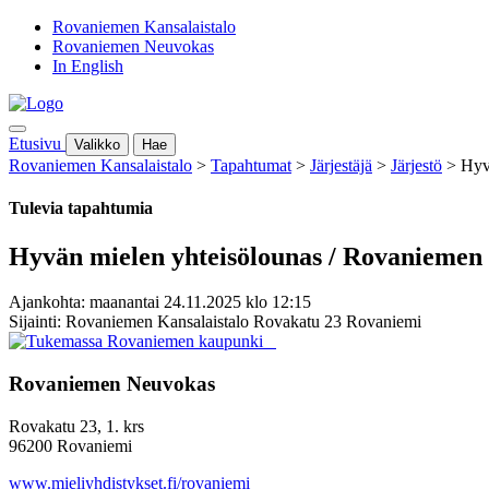
Rovaniemen Kansalaistalo
Rovaniemen Neuvokas
In English
Etusivu
Valikko
Hae
Rovaniemen Kansalaistalo
>
Tapahtumat
>
Järjestäjä
>
Järjestö
>
Hyv
Tulevia tapahtumia
Hyvän mielen yhteisölounas / Rovaniemen
Ajankohta: maanantai 24.11.2025 klo 12:15
Sijainti: Rovaniemen Kansalaistalo Rovakatu 23 Rovaniemi
Rovaniemen Neuvokas
Rovakatu 23, 1. krs
96200 Rovaniemi
www.mieliyhdistykset.fi/rovaniemi