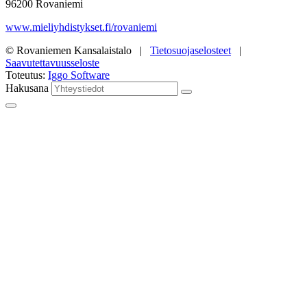
96200 Rovaniemi
www.mieliyhdistykset.fi/rovaniemi
© Rovaniemen Kansalaistalo |
Tietosuojaselosteet
|
Saavutettavuusseloste
Toteutus:
Iggo Software
Hakusana