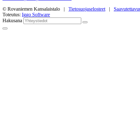
© Rovaniemen Kansalaistalo |
Tietosuojaselosteet
|
Saavutettavu
Toteutus:
Iggo Software
Hakusana