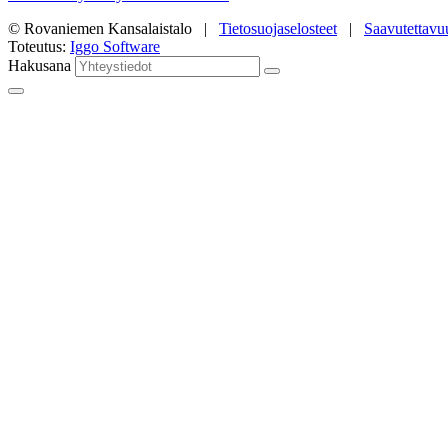
© Rovaniemen Kansalaistalo |
Tietosuojaselosteet
|
Saavutettavu
Toteutus:
Iggo Software
Hakusana