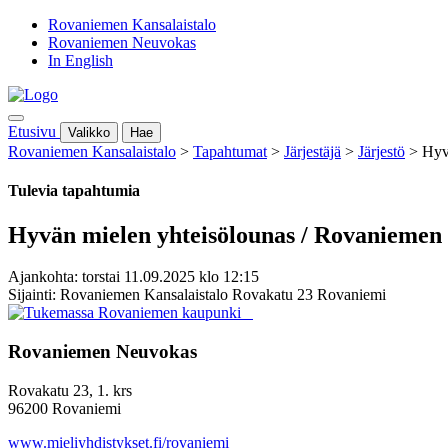
Rovaniemen Kansalaistalo
Rovaniemen Neuvokas
In English
Etusivu
Valikko
Hae
Rovaniemen Kansalaistalo
>
Tapahtumat
>
Järjestäjä
>
Järjestö
>
Hyv
Tulevia tapahtumia
Hyvän mielen yhteisölounas / Rovaniemen
Ajankohta: torstai 11.09.2025 klo 12:15
Sijainti: Rovaniemen Kansalaistalo Rovakatu 23 Rovaniemi
Rovaniemen Neuvokas
Rovakatu 23, 1. krs
96200 Rovaniemi
www.mieliyhdistykset.fi/rovaniemi