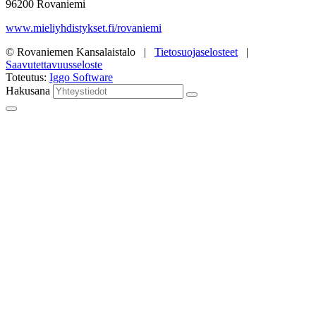
96200 Rovaniemi
www.mieliyhdistykset.fi/rovaniemi
© Rovaniemen Kansalaistalo |
Tietosuojaselosteet
|
Saavutettavuusseloste
Toteutus:
Iggo Software
Hakusana