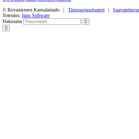
© Rovaniemen Kansalaistalo |
Tietosuojaselosteet
|
Saavutettavu
Toteutus:
Iggo Software
Hakusana