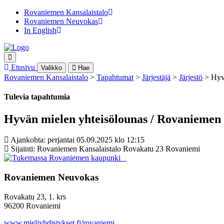
Rovaniemen Kansalaistalo
Rovaniemen Neuvokas
In English
Etusivu
Valikko
Hae
Rovaniemen Kansalaistalo
>
Tapahtumat
>
Järjestäjä
>
Järjestö
>
Hyv
Tulevia tapahtumia
Hyvän mielen yhteisölounas / Rovaniemen
Ajankohta: perjantai 05.09.2025 klo 12:15
Sijainti: Rovaniemen Kansalaistalo Rovakatu 23 Rovaniemi
Rovaniemen Neuvokas
Rovakatu 23, 1. krs
96200 Rovaniemi
www.mieliyhdistykset.fi/rovaniemi