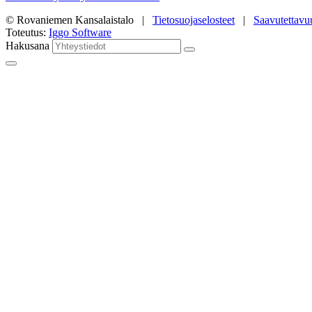
© Rovaniemen Kansalaistalo |
Tietosuojaselosteet
|
Saavutettavu
Toteutus:
Iggo Software
Hakusana