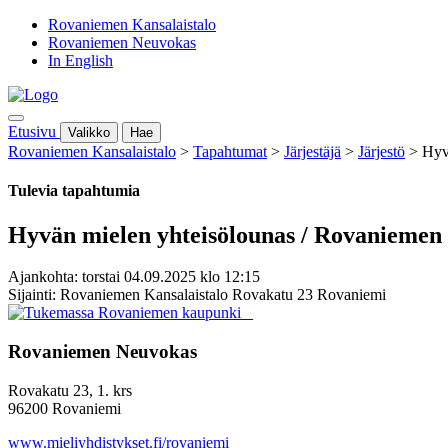
Rovaniemen Kansalaistalo
Rovaniemen Neuvokas
In English
Etusivu
Valikko
Hae
Rovaniemen Kansalaistalo
>
Tapahtumat
>
Järjestäjä
>
Järjestö
>
Hyv
Tulevia tapahtumia
Hyvän mielen yhteisölounas / Rovaniemen
Ajankohta: torstai 04.09.2025 klo 12:15
Sijainti: Rovaniemen Kansalaistalo Rovakatu 23 Rovaniemi
Rovaniemen Neuvokas
Rovakatu 23, 1. krs
96200 Rovaniemi
www.mieliyhdistykset.fi/rovaniemi