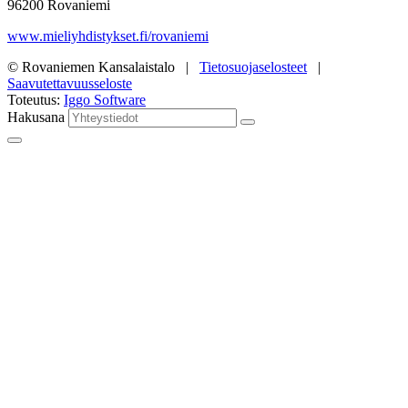
96200 Rovaniemi
www.mieliyhdistykset.fi/rovaniemi
© Rovaniemen Kansalaistalo |
Tietosuojaselosteet
|
Saavutettavuusseloste
Toteutus:
Iggo Software
Hakusana