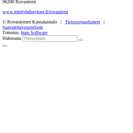
96200 Rovaniemi
www.mieliyhdistykset.fi/rovaniemi
© Rovaniemen Kansalaistalo |
Tietosuojaselosteet
|
Saavutettavuusseloste
Toteutus:
Iggo Software
Hakusana