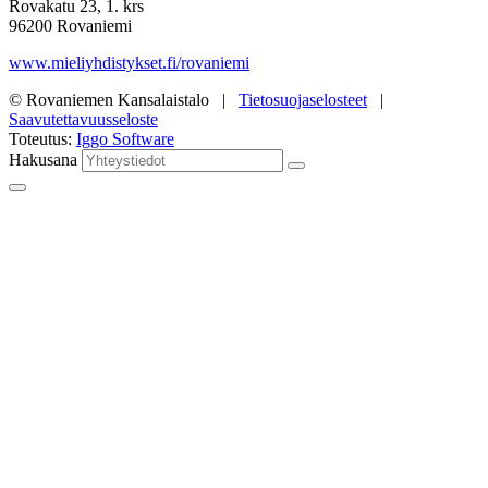
Rovakatu 23, 1. krs
96200 Rovaniemi
www.mieliyhdistykset.fi/rovaniemi
© Rovaniemen Kansalaistalo |
Tietosuojaselosteet
|
Saavutettavuusseloste
Toteutus:
Iggo Software
Hakusana