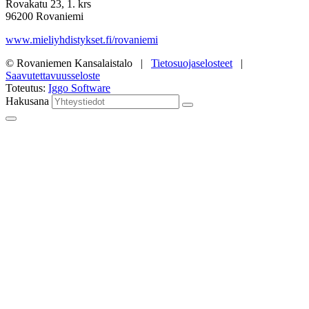
Rovakatu 23, 1. krs
96200 Rovaniemi
www.mieliyhdistykset.fi/rovaniemi
© Rovaniemen Kansalaistalo |
Tietosuojaselosteet
|
Saavutettavuusseloste
Toteutus:
Iggo Software
Hakusana