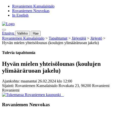
Rovaniemen Kansalaistalo
Rovaniemen Neuvokas
In English
Etusivu
Valikko
Hae
Rovaniemen Kansalaistalo
>
Tapahtumat
>
Järjestäjä
>
Järjestö
>
Hyvän mielen yhteisölounas (koulujen ylimääräruoan jakelu)
Tulevia tapahtumia
Hyvän mielen yhteisölounas (koulujen
ylimääräruoan jakelu)
Ajankohta: maanantai 26.02.2024 klo 12:00
Sijainti: Rovaniemen Kansalaistalo Rovakatu 23, 96200 Rovaniemi
Rovaniemi
Rovaniemen Neuvokas