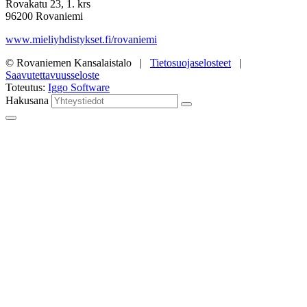
Rovakatu 23, 1. krs
96200 Rovaniemi
www.mieliyhdistykset.fi/rovaniemi
© Rovaniemen Kansalaistalo |
Tietosuojaselosteet
|
Saavutettavuusseloste
Toteutus:
Iggo Software
Hakusana