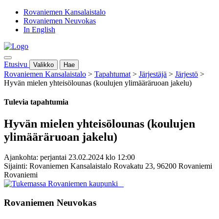
Rovaniemen Kansalaistalo
Rovaniemen Neuvokas
In English
Etusivu
Valikko
Hae
Rovaniemen Kansalaistalo
>
Tapahtumat
>
Järjestäjä
>
Järjestö
>
Hyvän mielen yhteisölounas (koulujen ylimääräruoan jakelu)
Tulevia tapahtumia
Hyvän mielen yhteisölounas (koulujen
ylimääräruoan jakelu)
Ajankohta: perjantai 23.02.2024 klo 12:00
Sijainti: Rovaniemen Kansalaistalo Rovakatu 23, 96200 Rovaniemi
Rovaniemi
Rovaniemen Neuvokas