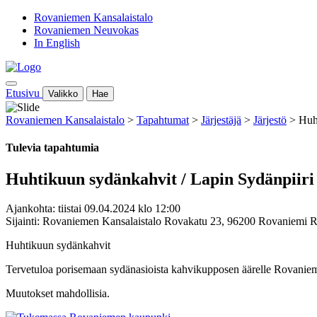
Rovaniemen Kansalaistalo
Rovaniemen Neuvokas
In English
Etusivu
Valikko
Hae
Rovaniemen Kansalaistalo
>
Tapahtumat
>
Järjestäjä
>
Järjestö
>
Huh
Tulevia tapahtumia
Huhtikuun sydänkahvit / Lapin Sydänpiiri
Ajankohta: tiistai 09.04.2024 klo 12:00
Sijainti: Rovaniemen Kansalaistalo Rovakatu 23, 96200 Rovaniemi 
Huhtikuun sydänkahvit
Tervetuloa porisemaan sydänasioista kahvikupposen äärelle Rovaniemen 
Muutokset mahdollisia.