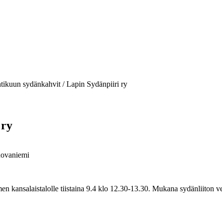
tikuun sydänkahvit / Lapin Sydänpiiri ry
 ry
Rovaniemi
kansalaistalolle tiistaina 9.4 klo 12.30-13.30. Mukana sydänliiton ver