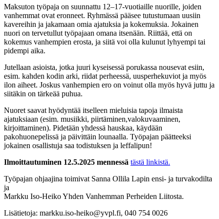
Maksuton työpaja on suunnattu 12–17-vuotiaille nuorille, joiden
vanhemmat ovat eronneet. Ryhmässä pääsee tutustumaan uusiin
kavereihin ja jakamaan omia ajatuksia ja kokemuksia. Jokainen
nuori on tervetullut työpajaan omana itsenään. Riittää, että on
kokemus vanhempien erosta, ja siitä voi olla kulunut lyhyempi tai
pidempi aika.
Jutellaan asioista, jotka juuri kyseisessä porukassa nousevat esiin,
esim. kahden kodin arki, riidat perheessä, uusperhekuviot ja myös
ilon aiheet. Joskus vanhempien ero on voinut olla myös hyvä juttu ja
siitäkin on tärkeää puhua.
Nuoret saavat hyödyntää itselleen mieluisia tapoja ilmaista
ajatuksiaan (esim. musiikki, piirtäminen,valokuvaaminen,
kirjoittaminen). Pidetään yhdessä hauskaa, käydään
pakohuonepelissä ja päivittäin lounaalla. Työpajan päätteeksi
jokainen osallistuja saa todistuksen ja leffalipun!
Ilmoittautuminen 12.5.2025 mennessä
tästä linkistä.
Työpajan ohjaajina toimivat Sanna Ollila Lapin ensi- ja turvakodilta
ja
Markku Iso-Heiko Yhden Vanhemman Perheiden Liitosta.
Lisätietoja: markku.iso-heiko@yvpl.fi, 040 754 0026