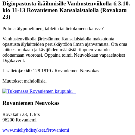
Digiopastusta ikäihmisille Vanhustenviikolla ti 3.10.
klo 11-13 Rovaniemen Kansalaistalolla (Rovakatu
23)
Pulmia älypuhelimen, tabletin tai tietokoneen kanssa?
Vanhustenviikolla järjestämme Kansalaistalolla
maksutonta
opastusta älylaitteiden peruskäyttöön ilman
ajanvarausta. Ota oma
laitteesi mukaan ja kävijöiden
määrästä riippuen varaudu
odottamaan vuoroasi.
Oppaina toimii Neuvokkaan vapaaehtoiset
Digikaverit.
Lisätietoja: 040 128 1819 / Rovaniemen Neuvokas
Muutokset mahdollisia.
Rovaniemen Neuvokas
Rovakatu 23, 1. krs
96200 Rovaniemi
www.mieliyhdistykset.fi/rovaniemi