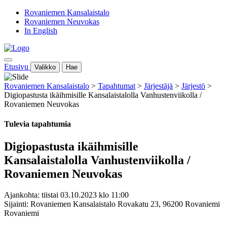
Rovaniemen Kansalaistalo
Rovaniemen Neuvokas
In English
Etusivu
Valikko
Hae
Rovaniemen Kansalaistalo
>
Tapahtumat
>
Järjestäjä
>
Järjestö
>
Digiopastusta ikäihmisille Kansalaistalolla Vanhustenviikolla /
Rovaniemen Neuvokas
Tulevia tapahtumia
Digiopastusta ikäihmisille
Kansalaistalolla Vanhustenviikolla /
Rovaniemen Neuvokas
Ajankohta: tiistai 03.10.2023 klo 11:00
Sijainti: Rovaniemen Kansalaistalo Rovakatu 23, 96200 Rovaniemi
Rovaniemi