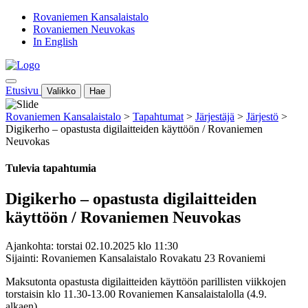
Rovaniemen Kansalaistalo
Rovaniemen Neuvokas
In English
Etusivu
Valikko
Hae
Rovaniemen Kansalaistalo
>
Tapahtumat
>
Järjestäjä
>
Järjestö
>
Digikerho – opastusta digilaitteiden käyttöön / Rovaniemen
Neuvokas
Tulevia tapahtumia
Digikerho – opastusta digilaitteiden
käyttöön / Rovaniemen Neuvokas
Ajankohta: torstai 02.10.2025 klo 11:30
Sijainti: Rovaniemen Kansalaistalo Rovakatu 23 Rovaniemi
Maksutonta opastusta digilaitteiden käyttöön parillisten viikkojen
torstaisin
klo 11.30-13.00 Rovaniemen Kansalaistalolla
(4.9.
alkaen).