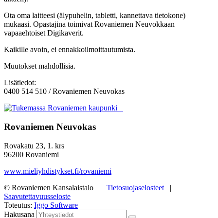
Ota oma laitteesi (älypuhelin, tabletti, kannettava tietokone)
mukaasi. Opastajina toimivat Rovaniemen Neuvokkaan
vapaaehtoiset Digikaverit.
Kaikille avoin, ei ennakkoilmoittautumista.
Muutokset mahdollisia.
Lisätiedot:
0400 514 510 / Rovaniemen Neuvokas
Rovaniemen Neuvokas
Rovakatu 23, 1. krs
96200 Rovaniemi
www.mieliyhdistykset.fi/rovaniemi
© Rovaniemen Kansalaistalo |
Tietosuojaselosteet
|
Saavutettavuusseloste
Toteutus:
Iggo Software
Hakusana