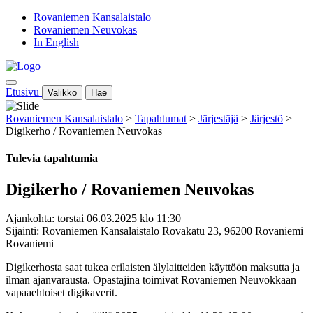
Rovaniemen Kansalaistalo
Rovaniemen Neuvokas
In English
Etusivu
Valikko
Hae
Rovaniemen Kansalaistalo
>
Tapahtumat
>
Järjestäjä
>
Järjestö
>
Digikerho / Rovaniemen Neuvokas
Tulevia tapahtumia
Digikerho / Rovaniemen Neuvokas
Ajankohta: torstai 06.03.2025 klo 11:30
Sijainti: Rovaniemen Kansalaistalo Rovakatu 23, 96200 Rovaniemi
Rovaniemi
Digikerhosta saat tukea erilaisten älylaitteiden käyttöön
maksutta ja
ilman ajanvarausta. Opastajina toimivat Rovaniemen Neuvokkaan
vapaaehtoiset digikaverit.