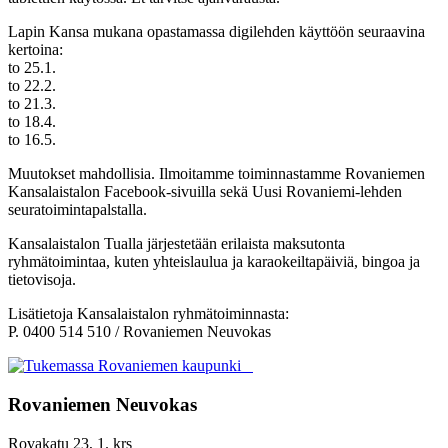
Lapin Kansa mukana opastamassa digilehden käyttöön seuraavina
kertoina:
to 25.1.
to 22.2.
to 21.3.
to 18.4.
to 16.5.
Muutokset mahdollisia. Ilmoitamme toiminnastamme Rovaniemen
Kansalaistalon Facebook-sivuilla sekä Uusi Rovaniemi-lehden
seuratoimintapalstalla.
Kansalaistalon Tualla järjestetään erilaista maksutonta
ryhmätoimintaa, kuten yhteislaulua ja karaokeiltapäiviä, bingoa ja
tietovisoja.
Lisätietoja Kansalaistalon ryhmätoiminnasta:
P. 0400 514 510 / Rovaniemen Neuvokas
Rovaniemen Neuvokas
Rovakatu 23, 1. krs