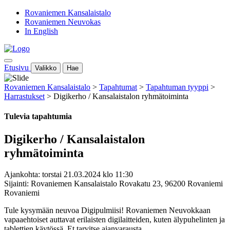
Rovaniemen Kansalaistalo
Rovaniemen Neuvokas
In English
Etusivu
Valikko
Hae
Rovaniemen Kansalaistalo
>
Tapahtumat
>
Tapahtuman tyyppi
>
Harrastukset
>
Digikerho / Kansalaistalon ryhmätoiminta
Tulevia tapahtumia
Digikerho / Kansalaistalon
ryhmätoiminta
Ajankohta: torstai 21.03.2024 klo 11:30
Sijainti: Rovaniemen Kansalaistalo Rovakatu 23, 96200 Rovaniemi
Rovaniemi
Tule kysymään neuvoa Digipulmiisi! Rovaniemen Neuvokkaan
vapaaehtoiset auttavat erilaisten digilaitteiden, kuten älypuhelinten ja
tablettien käytössä. Et tarvitse ajanvarausta.