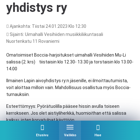
yhdistys ry
Ajankohta: Tiistai 24.01.2023 Klo 12:30
Sijainti: Uimahalli Vesihiiden musiikkiliikuntasali
Nuortenkatu 11 Rovaniemi
Omatoimiset Boccia-harjoitu
kset uimahalli Vesihiiden Mu-Li
salissa (2. krs) tiistaisin klo 12.30- 13.30 ja torstaisin klo 13.00-
14.00
Ilmainen Lapin aivoyhdistys ry:n jäsenille, ei ilmoittautumist
a,
voit aloittaa milloin vain. Mahdollisuus osallistua myös Boccia-
turnauks
iin.
Esteettömyys: Pyörätuolilla pääsee hissin avulla toiseen
kerrokseen. Jos olet aistiyliherkkä, huomioithan että salissa
kaikuu, joten korvatulpat käyttöön.
Lisätiedot:
https://lapinavhyhdistys.aivoliitto.fi/
Etusivu
Valikko
Hae