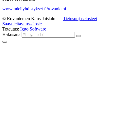
www.mieliyhdistykset.fi/rovaniemi
© Rovaniemen Kansalaistalo |
Tietosuojaselosteet
|
Saavutettavuusseloste
Toteutus:
Iggo Software
Hakusana