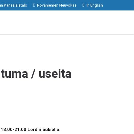
n Kansalaistalo
Rovaniemen Neuvokas
In English
tuma / useita
8.00-21.00 Lordin aukiolla.