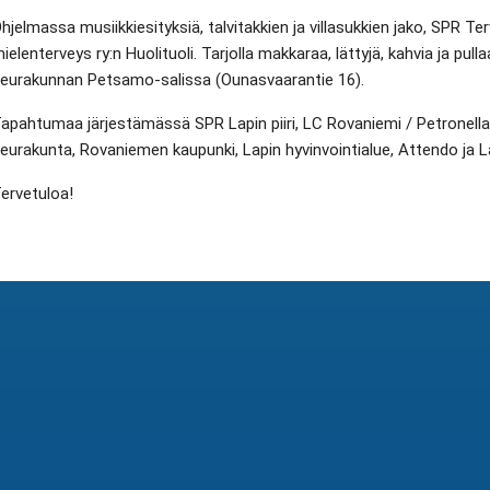
hjelmassa musiikkiesityksiä, talvitakkien ja villasukkien jako, SPR 
ielenterveys ry:n Huolituoli. Tarjolla makkaraa, lättyjä, kahvia ja pul
eurakunnan Petsamo-salissa (Ounasvaarantie 16).
apahtumaa järjestämässä SPR Lapin piiri, LC Rovaniemi / Petronell
eurakunta, Rovaniemen kaupunki, Lapin hyvinvointialue, Attendo ja 
ervetuloa!