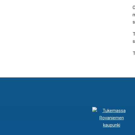
O
m
s
T
s
T