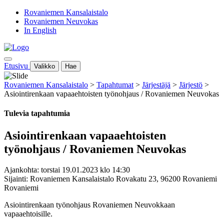
Rovaniemen Kansalaistalo
Rovaniemen Neuvokas
In English
Etusivu
Valikko
Hae
Rovaniemen Kansalaistalo
>
Tapahtumat
>
Järjestäjä
>
Järjestö
>
Asiointirenkaan vapaaehtoisten työnohjaus / Rovaniemen Neuvokas
Tulevia tapahtumia
Asiointirenkaan vapaaehtoisten
työnohjaus / Rovaniemen Neuvokas
Ajankohta: torstai 19.01.2023 klo 14:30
Sijainti: Rovaniemen Kansalaistalo Rovakatu 23, 96200 Rovaniemi
Rovaniemi
Asiointirenkaan työnohjaus Rovaniemen Neuvokkaan
vapaaehtoisille.