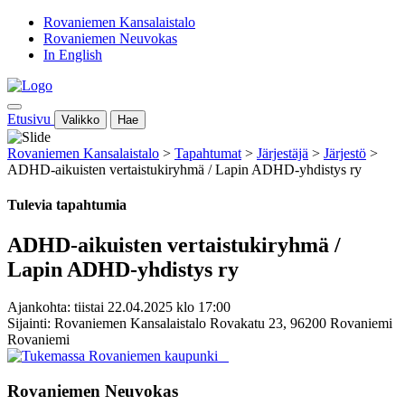
Rovaniemen Kansalaistalo
Rovaniemen Neuvokas
In English
Etusivu
Valikko
Hae
Rovaniemen Kansalaistalo
>
Tapahtumat
>
Järjestäjä
>
Järjestö
>
ADHD-aikuisten vertaistukiryhmä / Lapin ADHD-yhdistys ry
Tulevia tapahtumia
ADHD-aikuisten vertaistukiryhmä /
Lapin ADHD-yhdistys ry
Ajankohta: tiistai 22.04.2025 klo 17:00
Sijainti: Rovaniemen Kansalaistalo Rovakatu 23, 96200 Rovaniemi
Rovaniemi
Rovaniemen Neuvokas