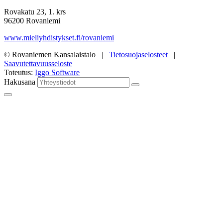
Rovakatu 23, 1. krs
96200 Rovaniemi
www.mieliyhdistykset.fi/rovaniemi
© Rovaniemen Kansalaistalo |
Tietosuojaselosteet
|
Saavutettavuusseloste
Toteutus:
Iggo Software
Hakusana