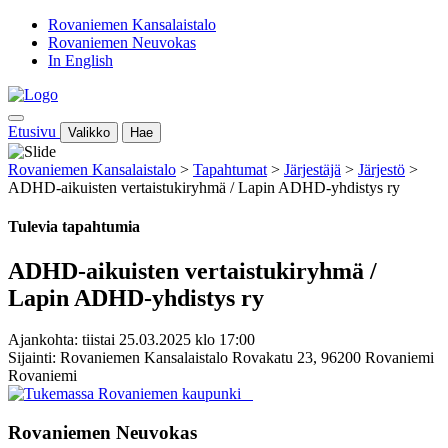
Rovaniemen Kansalaistalo
Rovaniemen Neuvokas
In English
Etusivu
Valikko
Hae
Rovaniemen Kansalaistalo
>
Tapahtumat
>
Järjestäjä
>
Järjestö
>
ADHD-aikuisten vertaistukiryhmä / Lapin ADHD-yhdistys ry
Tulevia tapahtumia
ADHD-aikuisten vertaistukiryhmä /
Lapin ADHD-yhdistys ry
Ajankohta: tiistai 25.03.2025 klo 17:00
Sijainti: Rovaniemen Kansalaistalo Rovakatu 23, 96200 Rovaniemi
Rovaniemi
Rovaniemen Neuvokas