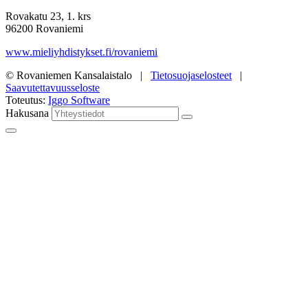
Rovakatu 23, 1. krs
96200 Rovaniemi
www.mieliyhdistykset.fi/rovaniemi
© Rovaniemen Kansalaistalo |
Tietosuojaselosteet
|
Saavutettavuusseloste
Toteutus:
Iggo Software
Hakusana