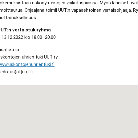
okemuksistaan uskonyhteisöjen vaikutuspiirissä. Myös läheiset ovat t
lmoittautua. Ohjaajana toimii UUT:n vapaaehtoinen vertaisohjaaja
uottamuksellisuus.
UT:n vertaistukiryhmä
i 13.12.2022 klo 18.00–20.00
isätietoja:
skontojen uhrien tuki UUT ry
ww.uskontojenuhrientuki.fi
iedotus(at)uut.fi