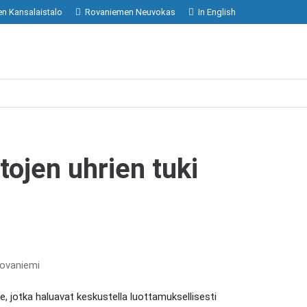
n Kansalaistalo
Rovaniemen Neuvokas
In English
ojen uhrien tuki
Rovaniemi
le, jotka haluavat keskustella luottamuksellisesti