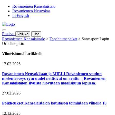
Rovaniemen Kansalaistalo
Rovaniemen Neuvokas
In English
Etusivu
Valikko
Hae
Rovaniemen Kansalaistalo
>
Tapahtumapaikat
>
Santasport Lapin
Urheiluopisto
Viimeisimmät artikkelit
12.02.2026
Rovaniemen Neuvokkaan ja MIELI Rovaniemen seudun
mielenterveys ry:n uudet nettisivut on avattu – Rovaniemen
Kansalaistalon sivuista luovutaan maaliskuun lopussa.
27.02.2026
Poikkeukset Kansalaistalon katutason toimintaan viikolla 10
12.12.2025