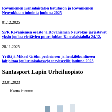
Rovaniemen Kansalaistalon katutason ja Rovaniemen
Neuvokkaan toiminta jouluna 2025
01.12.2025
SPR Rovaniemen osasto ja Rovaniemen Neuvokas järjestävät
yksin joulua viettävien puurojuhlan Kansalaistalolla 24.12.
28.11.2025
Yrittäjä Mikael Gröhn perheineen ja henkilökuntineen
lahjoittaa jouluruokakasseja tarvitseville jouluna 2025
Santasport Lapin Urheiluopisto
23.01.2023
Kartta latautuu...