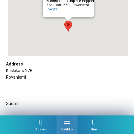
Nuorisotiedotuspiste Poppari
Koskikatu 27B - Rovaniemi
Events
Address
Koskikatu 27B
Rovaniemi
Suomi
Upcoming Events
Etusivu
Valikko
Hae
No events in this location