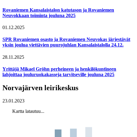
Rovaniemen Kansalaistalon katutason ja Rovaniemen
Neuvokkaan toiminta jouluna 2025
01.12.2025
SPR Rovaniemen osasto ja Rovaniemen Neuvokas järjestävät
yksin joulua viettävien puurojuhlan Kansalaistalolla 24.12.
28.11.2025
Yrittäjä Mikael Gröhn perheineen ja henkilökuntineen
lahjoittaa jouluruokakasseja tarvitseville jouluna 2025
Norvajärven leirikeskus
23.01.2023
Kartta latautuu...