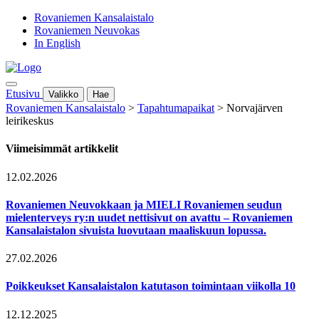
Rovaniemen Kansalaistalo
Rovaniemen Neuvokas
In English
Etusivu
Valikko
Hae
Rovaniemen Kansalaistalo
>
Tapahtumapaikat
>
Norvajärven
leirikeskus
Viimeisimmät artikkelit
12.02.2026
Rovaniemen Neuvokkaan ja MIELI Rovaniemen seudun
mielenterveys ry:n uudet nettisivut on avattu – Rovaniemen
Kansalaistalon sivuista luovutaan maaliskuun lopussa.
27.02.2026
Poikkeukset Kansalaistalon katutason toimintaan viikolla 10
12.12.2025