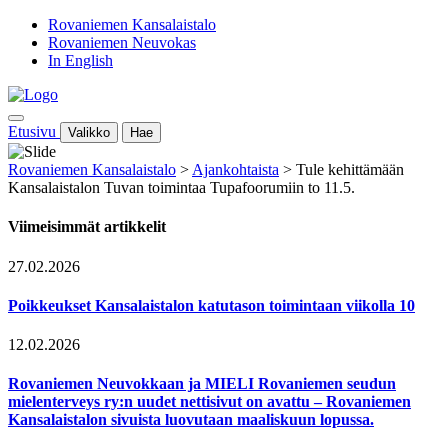
Rovaniemen Kansalaistalo
Rovaniemen Neuvokas
In English
Etusivu
Valikko
Hae
Rovaniemen Kansalaistalo
>
Ajankohtaista
>
Tule kehittämään
Kansalaistalon Tuvan toimintaa Tupafoorumiin to 11.5.
Viimeisimmät artikkelit
27.02.2026
Poikkeukset Kansalaistalon katutason toimintaan viikolla 10
12.02.2026
Rovaniemen Neuvokkaan ja MIELI Rovaniemen seudun
mielenterveys ry:n uudet nettisivut on avattu – Rovaniemen
Kansalaistalon sivuista luovutaan maaliskuun lopussa.