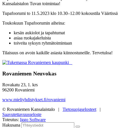
Kansalaistalon Tuvan toimintaa!
Tupafoorumi
to 11.5.2023
klo 10.30–12.00
kokoustila
Väärtissä
Toukokuun Tupafoorumin aiheina:
kesän aukiolot ja tapahtumat
asiaa ruokajakeluista
toiveita syksyn ryhmätoimintaan
Tilaisuus on avoin kaikille asiasta kiinnostuneille. Tervetuloa!
Rovaniemen Neuvokas
Rovakatu 23, 1. krs
96200 Rovaniemi
www.mieliyhdistykset.fi/rovaniemi
© Rovaniemen Kansalaistalo |
Tietosuojaselosteet
|
Saavutettavuusseloste
Toteutus:
Iggo Software
Hakusana