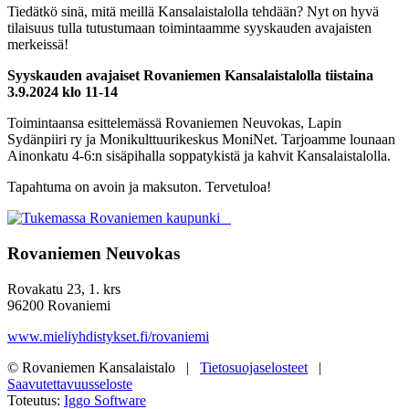
Tiedätkö sinä, mitä meillä Kansalaistalolla tehdään? Nyt on hyvä
tilaisuus
tulla tutustumaan toimintaamme syyskauden avajaisten
merkeissä!
Syyskauden avajaiset
Rovaniemen Kansalaistalolla
tiistaina
3.9.2024 klo 11-14
Toimintaansa esittelemässä Rovaniemen Neuvokas, Lapin
Sydänpiiri ry
ja Monikulttuurikeskus MoniNet. Tarjoamme lounaan
Ainonkatu
4-6:n sisäpihalla soppatykistä ja kahvit Kansalaistalolla.
Tapahtuma on avoin ja maksuton. Tervetuloa!
Rovaniemen Neuvokas
Rovakatu 23, 1. krs
96200 Rovaniemi
www.mieliyhdistykset.fi/rovaniemi
© Rovaniemen Kansalaistalo |
Tietosuojaselosteet
|
Saavutettavuusseloste
Toteutus:
Iggo Software