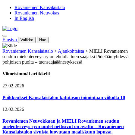
Rovaniemen Kansalaistalo
Rovaniemen Neuvokas
In English
Etusivu
Valikko
Hae
Rovaniemen Kansalaistalo
>
Ajankohtaista
>
MIELI Rovaniemen
seudun mielenterveys ry on ehdolla tuen saajaksi Pidetään yhdessä
pohjoisen puolta – tuensaajaäänestyksessä
Viimeisimmät artikkelit
27.02.2026
Poikkeukset Kansalaistalon katutason toimintaan viikolla 10
12.02.2026
Rovaniemen Neuvokkaan ja MIELI Rovaniemen seudun
mielenterveys ry:n uudet nettisivut on avattu – Rovaniemen
Kansalaistalon sivuista luovutaan maaliskuun lopussa.