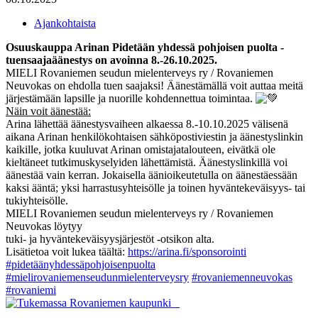
Ajankohtaista
Osuuskauppa Arinan Pidetään yhdessä pohjoisen puolta -
tuensaajaäänestys on avoinna 8.-26.10.2025.
MIELI Rovaniemen seudun mielenterveys ry / Rovaniemen
Neuvokas on ehdolla tuen saajaksi! Äänestämällä voit auttaa meitä
järjestämään lapsille ja nuorille kohdennettua toimintaa.
Näin voit äänestää:
Arina lähettää äänestysvaiheen alkaessa 8.-10.10.2025 välisenä
aikana Arinan henkilökohtaisen sähköpostiviestin ja äänestyslinkin
kaikille, jotka kuuluvat Arinan omistajatalouteen, eivätkä ole
kieltäneet tutkimuskyselyiden lähettämistä. Äänestyslinkillä voi
äänestää vain kerran. Jokaisella äänioikeutetulla on äänestäessään
kaksi ääntä; yksi harrastusyhteisölle ja toinen hyväntekeväisyys- tai
tukiyhteisölle.
MIELI Rovaniemen seudun mielenterveys ry / Rovaniemen
Neuvokas löytyy
tuki- ja hyväntekeväisyysjärjestöt -otsikon alta.
Lisätietoa voit lukea täältä:
https://arina.fi/sponsorointi
#pidetäänyhdessäpohjoisenpuolta
#mielirovaniemenseudunmielenterveysry
#rovaniemenneuvokas
#rovaniemi