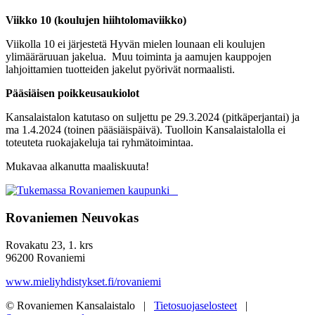
Viikko 10 (koulujen hiihtolomaviikko)
Viikolla 10 ei järjestetä Hyvän mielen lounaan eli koulujen
ylimääräruuan jakelua. Muu toiminta ja aamujen kauppojen
lahjoittamien tuotteiden jakelut pyörivät normaalisti.
Pääsiäisen poikkeusaukiolot
Kansalaistalon katutaso on suljettu pe 29.3.2024 (pitkäperjantai) ja
ma 1.4.2024 (toinen pääsiäispäivä). Tuolloin Kansalaistalolla ei
toteuteta ruokajakeluja tai ryhmätoimintaa.
Mukavaa alkanutta maaliskuuta!
Rovaniemen Neuvokas
Rovakatu 23, 1. krs
96200 Rovaniemi
www.mieliyhdistykset.fi/rovaniemi
© Rovaniemen Kansalaistalo |
Tietosuojaselosteet
|