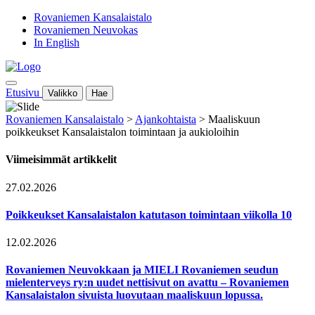
Rovaniemen Kansalaistalo
Rovaniemen Neuvokas
In English
Etusivu
Valikko
Hae
Rovaniemen Kansalaistalo
>
Ajankohtaista
>
Maaliskuun
poikkeukset Kansalaistalon toimintaan ja aukioloihin
Viimeisimmät artikkelit
27.02.2026
Poikkeukset Kansalaistalon katutason toimintaan viikolla 10
12.02.2026
Rovaniemen Neuvokkaan ja MIELI Rovaniemen seudun
mielenterveys ry:n uudet nettisivut on avattu – Rovaniemen
Kansalaistalon sivuista luovutaan maaliskuun lopussa.