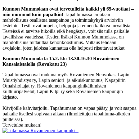
Kunnon Mummolaan ovat tervetulleita kaikki yli 65-vuotiaat –
niin mummot kuin papatkin!
Tapahtumassa
tarjotaan
mahdollisuus osallistua tasapainoa ja toimintakykyä arvioiviin
testeihin. Testit ovat nopeita, helppoja ja ennen kaikkea turvallisia.
Testeissä ei tarvitse hikoilla eikä hengästyä, voit siis tulla paikalle
tavallisissa vaatteissa. Testien lisäksi Kunnon Mummolassa on
mahdollisuus mittauttaa kehonkoostumus. Mittaus tehdään
avojaloin, joten jaloissa kannattaa olla helposti riisuttavat sukat.
Kunnon Mummola la 15.2. klo 13.30-16.30 Rovaniemen
Kansalaistalolla (Rovakatu 23)
Tapahtumassa ovat mukana myös Rovaniemen Neuvokas, Lapin
Muistiyhdistys ry, Lapin seniori- ja aikuiskuntoutus, Napapiirin
Omaishoitajat ry, Rovaniemen kaupunginikäihmisten
kulttuuripalvelut, Lapin Kilpi ry sekä Rovaniemen kaupungin
kirjasto.
Kävijöille kahvitarjoilu. Tapahtumaan on vapaa pääsy, ja voit saapua
paikalle itsellesi sopivaan aikaan (ilmoitettujen tapahtuma-aikojen
puitteissa).
Tervetuloa mukaan!