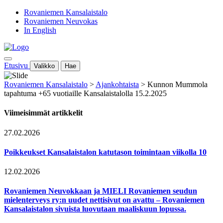
Rovaniemen Kansalaistalo
Rovaniemen Neuvokas
In English
Etusivu
Valikko
Hae
Rovaniemen Kansalaistalo
>
Ajankohtaista
>
Kunnon Mummola
tapahtuma +65 vuotiaille Kansalaistalolla 15.2.2025
Viimeisimmät artikkelit
27.02.2026
Poikkeukset Kansalaistalon katutason toimintaan viikolla 10
12.02.2026
Rovaniemen Neuvokkaan ja MIELI Rovaniemen seudun
mielenterveys ry:n uudet nettisivut on avattu – Rovaniemen
Kansalaistalon sivuista luovutaan maaliskuun lopussa.