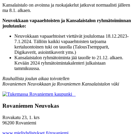
Kansalaistalo on avoinna ja ruokajakelut jatkuvat normaalisti jälleen
ma 8.1. alkaen.
Neuvokkaan vapaaehtoisten ja Kansalaistalon ryhmätoiminnan
joulutauko:
Neuvokkaan vapaaehtoiset viettävät joululomaa 18.12.2023-
7.1.2024. Tällöin kaikki vapaaehtoisten tarjoama
kertaluontoinen tuki on tauolla (TalousTsempparit,
Digikaverit, asiointikaverit yms.)
Kansalaistalon ryhmätoiminta jää tauolle to 21.12. alkaen.
Kevään 2024 ryhmätoimintakalenteri julkaistaan
tammikuussa.
Rauhallista joulun aikaa toivotellen
Rovaniemen Neuvokkaan ja Rovaniemen Kansalaistalon väki
Rovaniemen Neuvokas
Rovakatu 23, 1. krs
96200 Rovaniemi
www.mieliyhdistykset.fi/rovaniemi