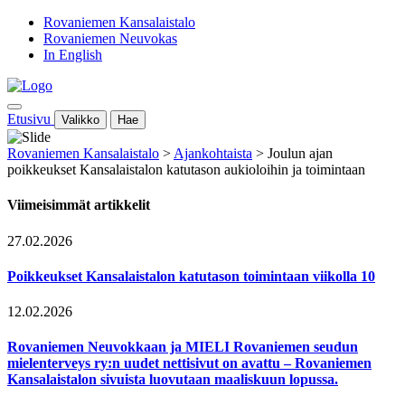
Rovaniemen Kansalaistalo
Rovaniemen Neuvokas
In English
Etusivu
Valikko
Hae
Rovaniemen Kansalaistalo
>
Ajankohtaista
>
Joulun ajan
poikkeukset Kansalaistalon katutason aukioloihin ja toimintaan
Viimeisimmät artikkelit
27.02.2026
Poikkeukset Kansalaistalon katutason toimintaan viikolla 10
12.02.2026
Rovaniemen Neuvokkaan ja MIELI Rovaniemen seudun
mielenterveys ry:n uudet nettisivut on avattu – Rovaniemen
Kansalaistalon sivuista luovutaan maaliskuun lopussa.